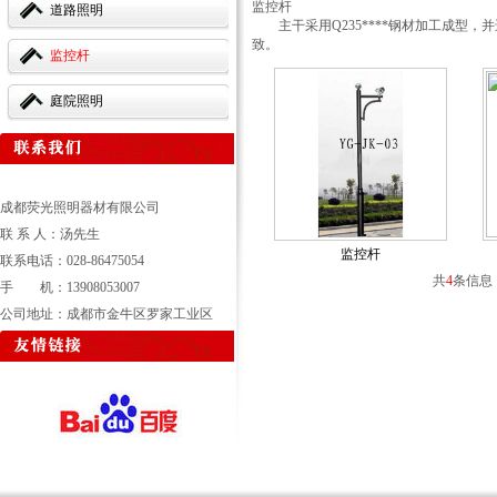
监控杆
道路照明
主干采用Q235****钢材加工成型
致。
监控杆
庭院照明
成都荧光照明器材有限公司
联 系 人：汤先生
监控杆
联系电话：028-86475054
共
4
条信息
手 机：13908053007
公司地址：成都市金牛区罗家工业区